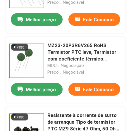
calor
Preço：Negociável
Melhor preço
Fale Conosco
MZ23-20P3R6V265 RoHS
Termistor PTC leve, Termistor
com coeficiente térmico
positivo estável para proteção
MOQ：Negociação
contra sobrecorrência
Preço：Negociável
Melhor preço
Fale Conosco
Para casa
Produtos
Resistente à corrente de surto
de arranque Tipo de termistor
PTC MZ9 Série 47 Ohm, 50 Ohm,
vídeos