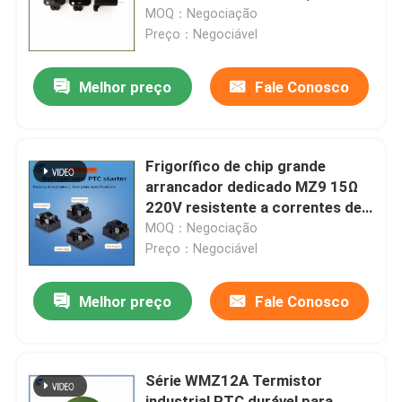
68 Ohm, 100 Ohm Vários valores
MOQ：Negociação
de resistência
Preço：Negociável
Sobre nós
Melhor preço
Fale Conosco
Visita à fábrica
Controle de qualidade
Frigorífico de chip grande
arrancador dedicado MZ9 15Ω
220V resistente a correntes de
Contacte-nos
sobretensão PTC tipo termistor
MOQ：Negociação
para arranque do motor
Preço：Negociável
Notícias
Melhor preço
Fale Conosco
Casos
Série WMZ12A Termistor
Termistor do PTC
industrial PTC durável para