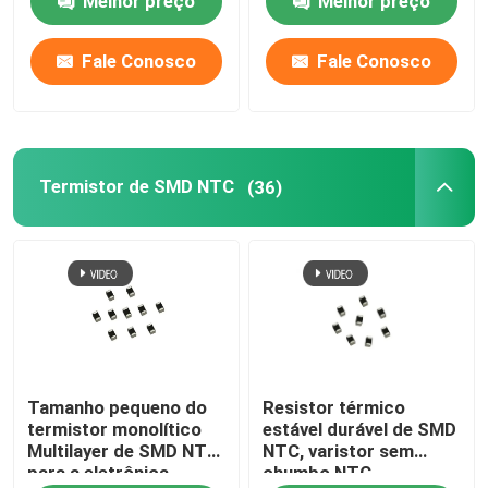
Melhor preço
Melhor preço
Inverter Spot
lastros, fontes de
alimentação de
comutação
Fale Conosco
Fale Conosco
Termistor de SMD NTC
(36)
Tamanho pequeno do
Resistor térmico
termistor monolítico
estável durável de SMD
Multilayer de SMD NTC
NTC, varistor sem
para a eletrônica
chumbo NTC