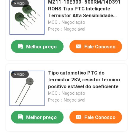
MZ11-10E300- 500RM/14D391
ROHS Tipo PTC Inteligente
Interruptor bimetálico da temperatura
Termistor Alta Sensibilidade
Para Eletrônica
MOQ：Negociação
Preço：Negociável
Fusível reiniciável PPTC
Melhor preço
Fale Conosco
Resistência dependente da luz
Tubo de descarga do gás
Tipo automotivo PTC do
termistor 2KV, resistor térmico
positivo estável do coeficiente
Fusível de automóvel
MOQ：Negociação
Preço：Negociável
Fusível de superfície da montagem
Melhor preço
Fale Conosco
Fusível térmico da interrupção