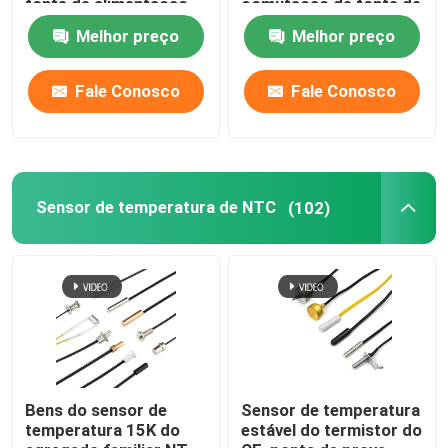
fonte de alimentação
comutação de fonte de
de alta potência
alimentação Inverter
Melhor preço
Melhor preço
fonte de alimentação
Fale Conosco
Fale Conosco
Sensor de temperatura de NTC
(102)
Bens do sensor de
Sensor de temperatura
temperatura 15K do
estável do termistor do