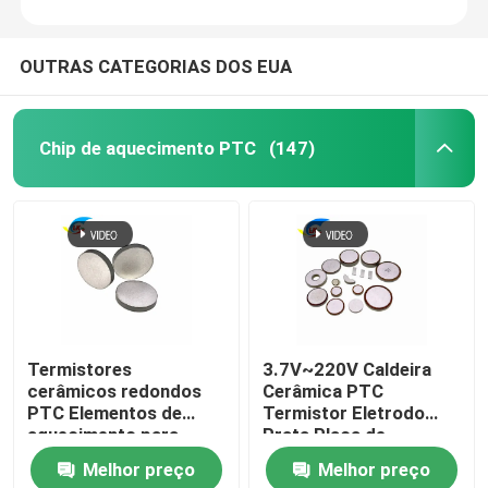
OUTRAS CATEGORIAS DOS EUA
Chip de aquecimento PTC
(147)
Termistores
3.7V~220V Caldeira
cerâmicos redondos
Cerâmica PTC
PTC Elementos de
Termistor Eletrodo
aquecimento para
Prata Placa de
indústrias domésticas
aquecimento de
Melhor preço
Melhor preço
e automotivas Pellets
temperatura constante