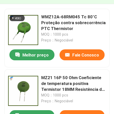
WMZ12A-68RM045 Tc 80°C
Proteção contra sobrecorrência
PTC Thermistor
MOQ：1000 pcs
Preço：Negociável
Melhor preço
Fale Conosco
MZ21 16P 50 Ohm Coeficiente
de temperatura positiva
Termistor 18MM Resistência do
termistor PTC
MOQ：1000 pcs
Preço：Negociável