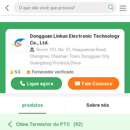
Dongguan Linkun Electronic Technology
Co., Ltd.
Room 101, No. 21, Huayuanzai Road,
Chongmei, Chashan Town, Dongguan City,
Guangdong Province,China
5.0
Fornecedor verificado
Ligue agora
Fale Conosco
produtos
Sobre nós
China Termistor do PTC
(92)