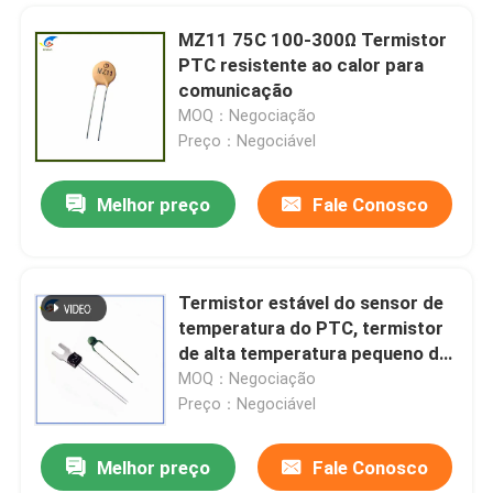
MZ11 75C 100-300Ω Termistor
Fusível de cartucho em miniatura
PTC resistente ao calor para
comunicação
Protector contra sobrecarga térmica
MOQ：Negociação
Preço：Negociável
Melhor preço
Fale Conosco
Termistor estável do sensor de
temperatura do PTC, termistor
de alta temperatura pequeno do
PTC
MOQ：Negociação
Preço：Negociável
Melhor preço
Fale Conosco