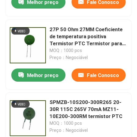
Melhor preço
Fale Conosco
27P 50 Ohm 27MM Coeficiente
de temperatura positiva
Termistor PTC Termistor para
servidores, inversores, fontes de
MOQ：1000 pcs
alimentação
Preço：Negociável
Melhor preço
Fale Conosco
SPMZB-10S200-300R265 20-
30R 115C 265V 70mA MZ11-
10E200-300RM termistor PTC
MOQ：1000 pcs
Preço：Negociável