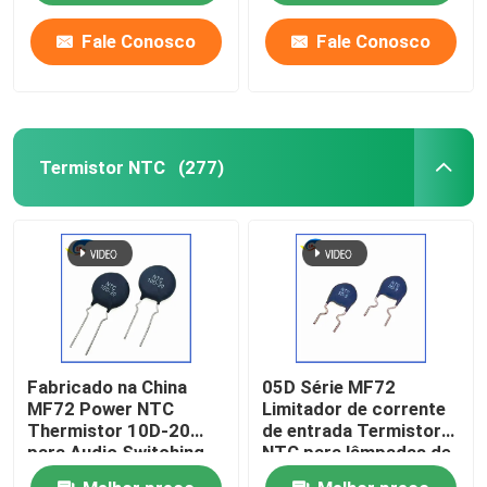
de qualidade premium
Fale Conosco
Fale Conosco
Termistor NTC
(277)
Fabricado na China
05D Série MF72
MF72 Power NTC
Limitador de corrente
Thermistor 10D-20
de entrada Termistor
para Audio Switching
NTC para lâmpadas de
Power Supply e
poupança de energia,