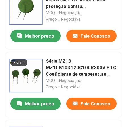
proteção contra
sobrecorrência.
MOQ：Negociação
Chip de aquecimento PTC
Preço：Negociável
Termistor NTC
Melhor preço
Fale Conosco
Termistor de SMD NTC
Série MZ10
MZ10B10D120C100R300V PTC
Termistor NTC de potência
Coeficiente de temperatura
positiva Proteção contra
MOQ：Negociação
Sensor de temperatura de NTC
sobrecorrência do termistor
Preço：Negociável
dedicada à costura
Melhor preço
Fale Conosco
Varistor de óxido metálico
Varistor SMD