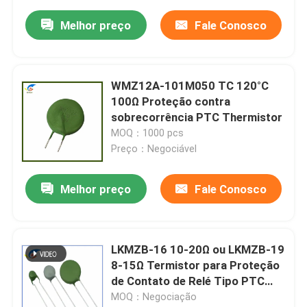
Melhor preço
Fale Conosco
WMZ12A-101M050 TC 120°C
100Ω Proteção contra
sobrecorrência PTC Thermistor
MOQ：1000 pcs
Preço：Negociável
Melhor preço
Fale Conosco
LKMZB-16 10-20Ω ou LKMZB-19
8-15Ω Termistor para Proteção
de Contato de Relé Tipo PTC
Termistor multiuso resistente ao
MOQ：Negociação