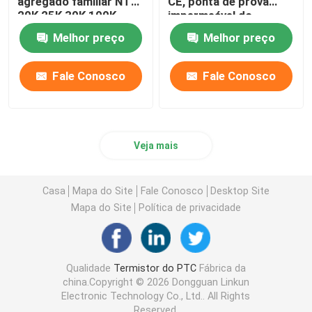
agregado familiar NTC
CE, ponta de prova
20K 25K 30K 100K
impermeável do
termistor de NTC
Melhor preço
Melhor preço
Fale Conosco
Fale Conosco
Veja mais
Casa
Mapa do Site
Fale Conosco
Desktop Site
Mapa do Site
Política de privacidade
Qualidade
Termistor do PTC
Fábrica da
china.Copyright © 2026 Dongguan Linkun
Electronic Technology Co., Ltd.. All Rights
Reserved.