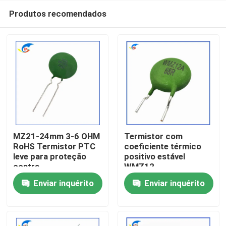
Produtos recomendados
MZ21-24mm 3-6 OHM
Termistor com
RoHS Termistor PTC
coeficiente térmico
leve para proteção
positivo estável
Para casa
contra
WMZ12-
sobrecorrência
85BHV151NRoHS
Enviar inquérito
Enviar inquérito
Termistor com
para proteção contra
Produtos
coeficiente térmico
sobrecorrência
positivo estável
Certificado
compatível com a
vídeos