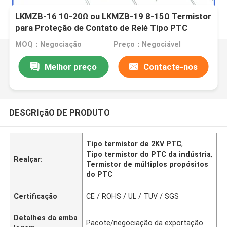
LKMZB-16 10-20Ω ou LKMZB-19 8-15Ω Termistor
para Proteção de Contato de Relé Tipo PTC
Termistor multiuso resistente ao calor
MOQ：Negociação
Preço：Negociável
Melhor preço
Contacte-nos
DESCRIçãO DE PRODUTO
Tipo termistor de 2KV PTC
,
Tipo termistor do PTC da indústria
,
Realçar:
Termistor de múltiplos propósitos
do PTC
Certificação
CE / ROHS / UL / TUV / SGS
Detalhes da emba
Pacote/negociação da exportação