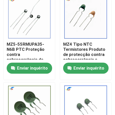
RoHS
Sobre nós
Visita à fábrica
MZ5-55RMUPA35-
MZ4 Tipo NTC
Controle de qualidade
N6B PTC Proteção
Termistores Produto
contra
de protecção contra
sobrecorrência de
sobrecorrência e
Contacte-nos
termistores para
sobrecarga
Enviar inquérito
Enviar inquérito
produtos de controlo
do vento
Notícias
Casos
Termistor do PTC