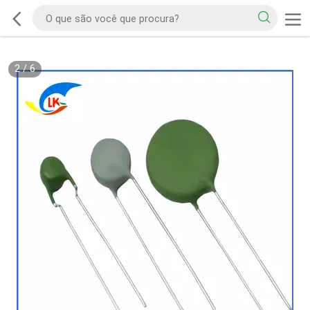
2
/
6