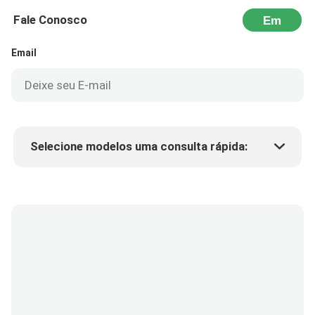
Fale Conosco
Em
seguida
Email
Selecione modelos uma consulta rápida:
Preço do produto
Min.order quantity
Solicite uma amostra
Mais detalhes