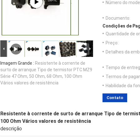
Número do model
Documento:
Condições de Pag
Quantidade de o
Preço:
Detalhes da emb
Imagem Grande :
Resistente à corrente de
Tempo de entreg
surto de arranque Tipo de termistor PTC MZ9
Série 47 Ohm, 50 Ohm, 68 Ohm, 100 Ohm
Termos de paga
Vários valores de resistência
Habilidade da fon
Contato
Resistente à corrente de surto de arranque Tipo de termi
100 Ohm Vários valores de resistência
descrição