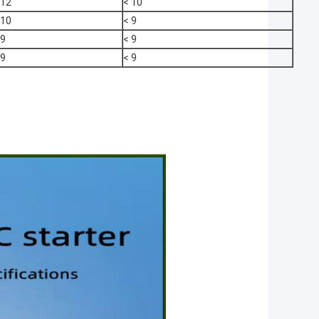
12
< 10
10
< 9
9
< 9
9
< 9