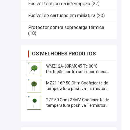
Fusível térmico da interrupção
(22)
Fusível de cartucho em miniatura
(23)
Protector contra sobrecarga térmica
(18)
OS MELHORES PRODUTOS
WMZ12A-68RM045 Tc 80°C
Proteção contra sobrecorrência
PTC Thermistor
MZ21 16P 50 Ohm Coeficiente de
temperatura positiva Termistor
18MM Resistência do termistor
PTC
27P 50 Ohm 27MM Coeficiente de
temperatura positiva Termistor
PTC Termistor para servidores,
inversores, fontes de alimentação