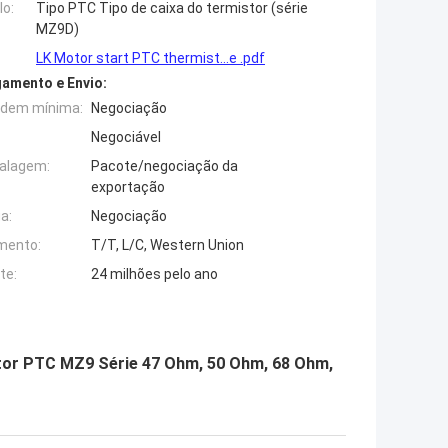
o:
Tipo PTC Tipo de caixa do termistor (série
MZ9D)
LK Motor start PTC thermist...e .pdf
amento e Envio:
rdem mínima:
Negociação
Negociável
alagem:
Pacote/negociação da
exportação
a:
Negociação
mento:
T/T, L/C, Western Union
te:
24 milhões pelo ano
stor PTC MZ9 Série 47 Ohm, 50 Ohm, 68 Ohm,