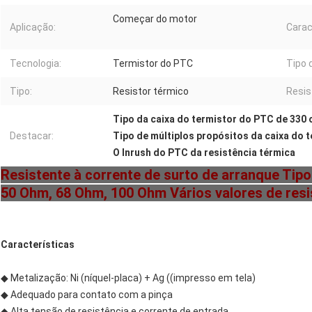
Começar do motor
Aplicação:
Carac
Tecnologia:
Termistor do PTC
Tipo 
Tipo:
Resistor térmico
Resis
Tipo da caixa do termistor do PTC de 330
Destacar:
Tipo de múltiplos propósitos da caixa do 
O Inrush do PTC da resistência térmica
Resistente à corrente de surto de arranque Tip
50 Ohm, 68 Ohm, 100 Ohm Vários valores de resi
Características
◆ Metalização: Ni (níquel-placa) + Ag ((impresso em tela)
◆ Adequado para contato com a pinça
◆ Alta tensão de resistência e corrente de entrada