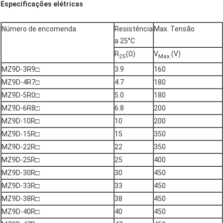
Especificações elétricas
Número de encomenda
Resistência
Max. Tensão
a 25°C
R
(Ω)
V
(V)
25
Max.
MZ9D-3R9□
3.9
160
MZ9D-4R7□
4.7
180
MZ9D-5R0□
5.0
180
MZ9D-6R8□
6.8
200
MZ9D-10R□
10
200
MZ9D-15R□
15
350
MZ9D-22R□
22
350
MZ9D-25R□
25
400
MZ9D-30R□
30
450
MZ9D-33R□
33
450
MZ9D-38R□
38
450
MZ9D-40R□
40
450