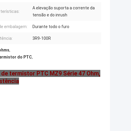
A elevação suporta a corrente da
terísticas:
tensão e do inrush
de embalagem:
Durante todo o furo
tência:
3R9-100R
 ohms
,
termistor do PTC
,
o de termistor PTC MZ9 Série 47 Ohm,
stência