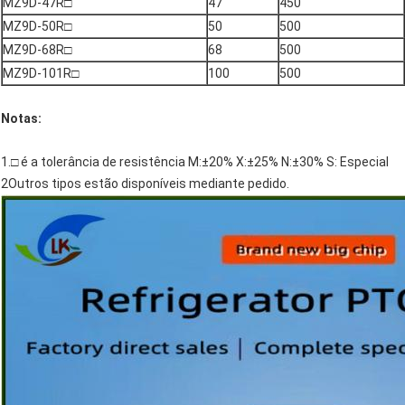
MZ9D-47R□
47
450
MZ9D-50R□
50
500
MZ9D-68R□
68
500
MZ9D-101R□
100
500
Notas:
1.□ é a tolerância de resistência M:±20% X:±25% N:±30% S: Especial
2Outros tipos estão disponíveis mediante pedido.