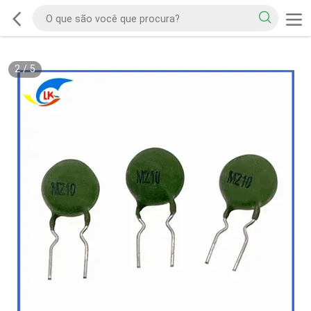
2
/
5