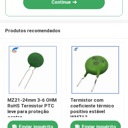
Continue
Produtos recomendados
Para casa
MZ21-24mm 3-6 OHM
Termistor com
RoHS Termistor PTC
coeficiente térmico
Produtos
leve para proteção
positivo estável
contra
WMZ12-
sobrecorrência
85BHV151NRoHS
vídeos
Enviar inquérito
Enviar inquérito