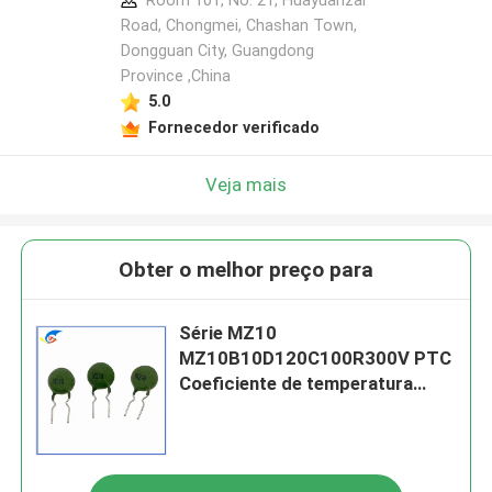
Room 101, No. 21, Huayuanzai
Road, Chongmei, Chashan Town,
Dongguan City, Guangdong
Province ,China
5.0
Fornecedor verificado
Veja mais
Obter o melhor preço para
Série MZ10
MZ10B10D120C100R300V PTC
Coeficiente de temperatura
positiva Proteção contra
sobrecorrência do termistor
dedicada à costura