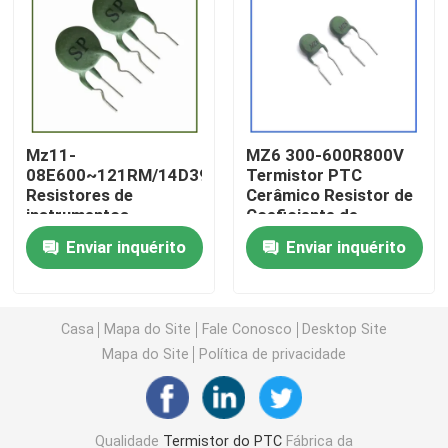
Chip de aquecimento PTC
Termistor NTC
Mz11-
MZ6 300-600R800V
08E600~121RM/14D391
Termistor PTC
Termistor de SMD NTC
Resistores de
Cerâmico Resistor de
instrumentos
Coeficiente de
elétricos de termistor
Temperatura Positiva
Termistor NTC de potência
Enviar inquérito
Enviar inquérito
PTC inteligente
para Ballasts
específico
Sensor de temperatura de NTC
Casa
Mapa do Site
Fale Conosco
Desktop Site
Mapa do Site
Política de privacidade
Varistor de óxido metálico
Varistor SMD
Qualidade
Termistor do PTC
Fábrica da