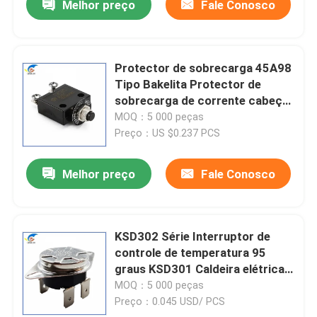
Melhor preço
Fale Conosco
Protector de sobrecarga 45A98
Tipo Bakelita Protector de
sobrecarga de corrente cabeça
preta com junta de nozes
MOQ：5 000 peças
Preço：US $0.237 PCS
Melhor preço
Fale Conosco
KSD302 Série Interruptor de
controle de temperatura 95
graus KSD301 Caldeira elétrica
Caldeira de água elétrica
MOQ：5 000 peças
Termostato KSD306
Preço：0.045 USD/ PCS