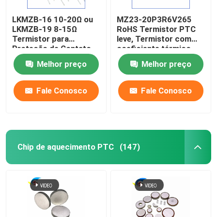
LKMZB-16 10-20Ω ou
MZ23-20P3R6V265
Fusível de cartucho em miniatura
LKMZB-19 8-15Ω
RoHS Termistor PTC
Termistor para
leve, Termistor com
Proteção de Contato
coeficiente térmico
Protector contra sobrecarga térmica
de Relé Tipo PTC
positivo estável para
Melhor preço
Melhor preço
Termistor multiuso
proteção contra
resistente ao calor
sobrecorrência
Fale Conosco
Fale Conosco
Chip de aquecimento PTC
(147)