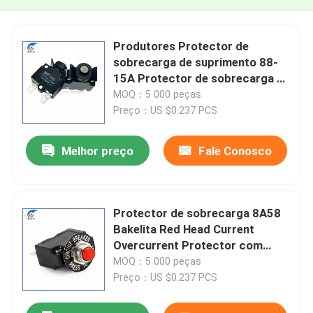
Produtores Protector de
sobrecarga de suprimento 88-
15A Protector de sobrecarga de
cabeça vermelha Reset manual
MOQ：5 000 peças
DC interruptor de circuito
Preço：US $0.237 PCS
Melhor preço
Fale Conosco
Protector de sobrecarga 8A58
Bakelita Red Head Current
Overcurrent Protector com
junta de nozes
MOQ：5 000 peças
Preço：US $0.237 PCS