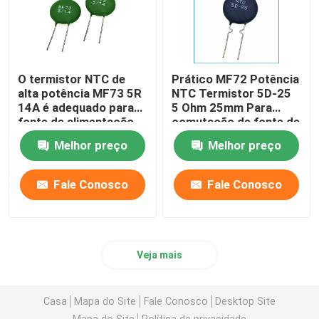
O termistor NTC de
Prático MF72 Potência
alta potência MF73 5R
NTC Termistor 5D-25
14A é adequado para
5 Ohm 25mm Para
fonte de alimentação
comutação de fonte de
de alta potência
alimentação Inverter
Melhor preço
Melhor preço
fonte de alimentação
Fale Conosco
Fale Conosco
Veja mais
Casa
Mapa do Site
Fale Conosco
Desktop Site
Mapa do Site
Política de privacidade