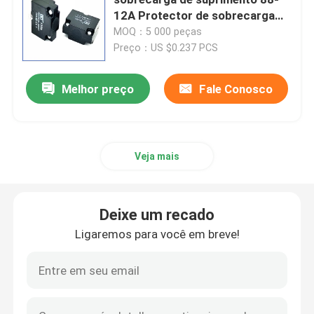
12A Protector de sobrecarga
sem cabeça Reset manual DC
MOQ：5 000 peças
Chip de aquecimento PTC
interruptor de circuito
Preço：US $0.237 PCS
Termistor NTC
Melhor preço
Fale Conosco
Termistor de SMD NTC
Veja mais
Termistor NTC de potência
Deixe um recado
Sensor de temperatura de NTC
Ligaremos para você em breve!
Varistor de óxido metálico
Varistor SMD