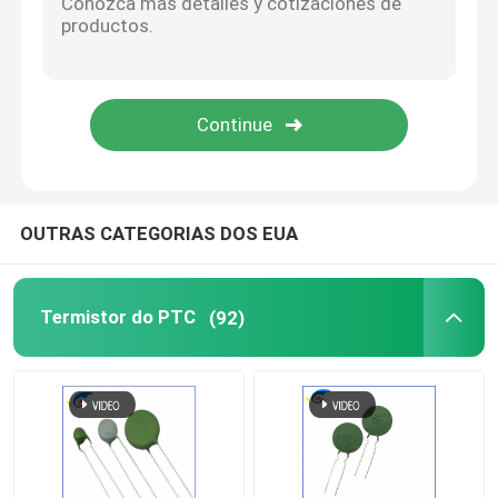
Interruptor bimetálico da temperatura
Fusível reiniciável PPTC
Resistência dependente da luz
OUTRAS CATEGORIAS DOS EUA
Tubo de descarga do gás
Termistor do PTC
(92)
Fusível de automóvel
Fusível de superfície da montagem
Fusível térmico da interrupção