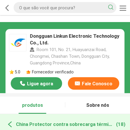
Dongguan Linkun Electronic Technology
Co., Ltd.
Room 101, No. 21, Huayuanzai Road,
Chongmei, Chashan Town, Dongguan City,
Guangdong Province,China
5.0
Fornecedor verificado
Ligue agora
Fale Conosco
produtos
Sobre nós
China Protector contra sobrecarga térmica
(18)