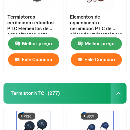
Termistores
Elementos de
cerâmicos redondos
aquecimento
PTC Elementos de
cerâmicos PTC de
aquecimento para
elétrodo unilateral para
indústrias domésticas
aquecimento
Melhor preço
Melhor preço
e automotivas Pellets
compacto
de qualidade premium
Fale Conosco
Fale Conosco
Termistor NTC
(277)