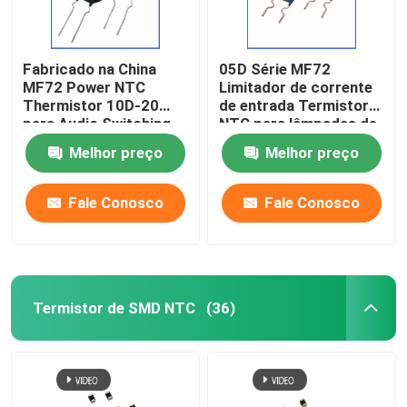
Fabricado na China
05D Série MF72
MF72 Power NTC
Limitador de corrente
Thermistor 10D-20
de entrada Termistor
para Audio Switching
NTC para lâmpadas de
Power Supply e
poupança de energia,
Melhor preço
Melhor preço
Inverter Spot
lastros, fontes de
alimentação de
comutação
Fale Conosco
Fale Conosco
Termistor de SMD NTC
(36)