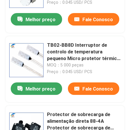
temperatura, Proteção térmica
Preço：0.045 USD/ PCS
Melhor preço
Fale Conosco
TB02-BB8D Interruptor de
controlo de temperatura
pequeno Micro protetor térmico
Interruptor de controlo de
MOQ：5 000 peças
temperatura termostato
Preço：0.045 USD/ PCS
Melhor preço
Fale Conosco
Para casa
Produtos
Protector de sobrecarga de
alimentação direta 88-4A
Protector de sobrecarga de
vídeos