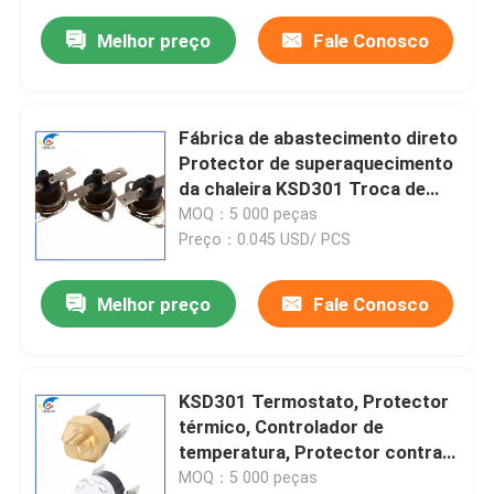
Melhor preço
Fale Conosco
Fábrica de abastecimento direto
Protector de superaquecimento
da chaleira KSD301 Troca de
temperatura de salto 0-300
MOQ：5 000 peças
graus Troca de controle de
Preço：0.045 USD/ PCS
temperatura
Melhor preço
Fale Conosco
KSD301 Termostato, Protector
térmico, Controlador de
temperatura, Protector contra
sobreaquecimento, Limitador de
MOQ：5 000 peças