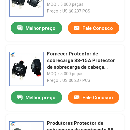
cabeça preta Reset manual DC
MOQ：5 000 peças
interruptor de circuito
Preço：US $0.237 PCS
Sobre nós
Melhor preço
Fale Conosco
Visita à fábrica
Controle de qualidade
Fornecer Protector de
sobrecarga 88-15A Protector
de sobrecarga de cabeça
Contacte-nos
vermelha Reset manual DC
MOQ：5 000 peças
interruptor de circuito
Preço：US $0.237 PCS
Notícias
Melhor preço
Fale Conosco
Casos
Produtores Protector de
Termistor do PTC
sobrecarga de suprimento 88-