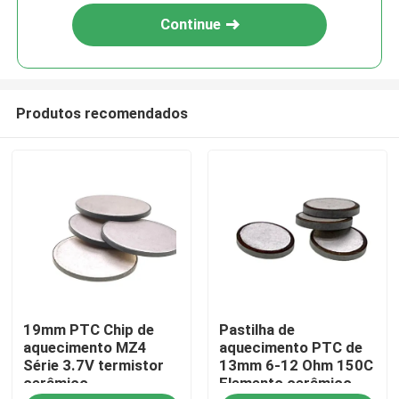
Continue
Produtos recomendados
Para casa
19mm PTC Chip de
Pastilha de
Produtos
aquecimento MZ4
aquecimento PTC de
Série 3.7V termistor
13mm 6-12 Ohm 150C
cerâmico
Elemento cerâmico
vídeos