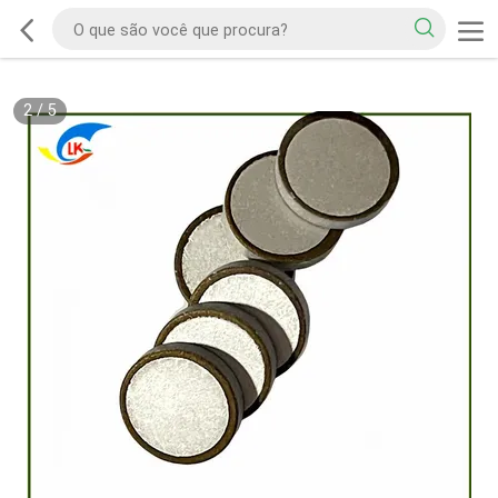
2
/
5