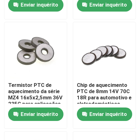
Enviar inquérito
Enviar inquérito
Sobre nós
Visita à fábrica
Controle de qualidade
Contacte-nos
Termistor PTC de
Chip de aquecimento
aquecimento da série
PTC de 8mm 14V 70C
Notícias
MZ4 16x5x2,5mm 36V
18R para automotivo e
235C para aplicações
eletrodomésticos
automotivas
Enviar inquérito
Enviar inquérito
Casos
Termistor do PTC