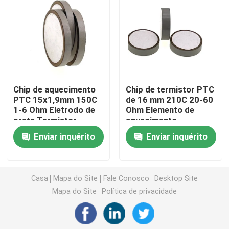
Chip de aquecimento PTC
Termistor NTC
Chip de aquecimento
Chip de termistor PTC
Termistor de SMD NTC
PTC 15x1,9mm 150C
de 16 mm 210C 20-60
1-6 Ohm Eletrodo de
Ohm Elemento de
prata Termistor
aquecimento
Termistor NTC de potência
cerâmico
Enviar inquérito
Enviar inquérito
Sensor de temperatura de NTC
Casa
Mapa do Site
Fale Conosco
Desktop Site
Varistor de óxido metálico
Mapa do Site
Política de privacidade
Varistor SMD