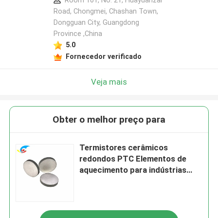
Room 101, No. 21, Huayuanzai
Road, Chongmei, Chashan Town,
Dongguan City, Guangdong
Province ,China
5.0
Fornecedor verificado
Veja mais
Obter o melhor preço para
Termistores cerâmicos
redondos PTC Elementos de
aquecimento para indústrias
domésticas e automotivas
Pellets de qualidade premium