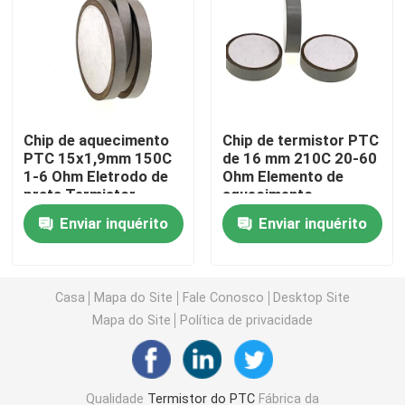
Chip de aquecimento PTC
Termistor NTC
Chip de aquecimento
Chip de termistor PTC
PTC 15x1,9mm 150C
de 16 mm 210C 20-60
Termistor de SMD NTC
1-6 Ohm Eletrodo de
Ohm Elemento de
prata Termistor
aquecimento
cerâmico
Termistor NTC de potência
Enviar inquérito
Enviar inquérito
Sensor de temperatura de NTC
Casa
Mapa do Site
Fale Conosco
Desktop Site
Mapa do Site
Política de privacidade
Varistor de óxido metálico
Varistor SMD
Qualidade
Termistor do PTC
Fábrica da