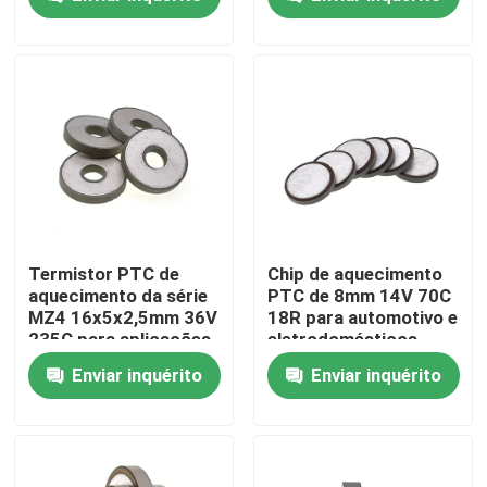
Sobre nós
Visita à fábrica
Controle de qualidade
Contacte-nos
Termistor PTC de
Chip de aquecimento
aquecimento da série
PTC de 8mm 14V 70C
MZ4 16x5x2,5mm 36V
18R para automotivo e
Notícias
235C para aplicações
eletrodomésticos
automotivas
Enviar inquérito
Enviar inquérito
Casos
Termistor do PTC