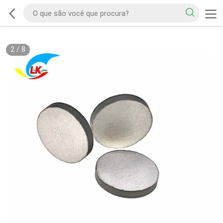
2
/
8