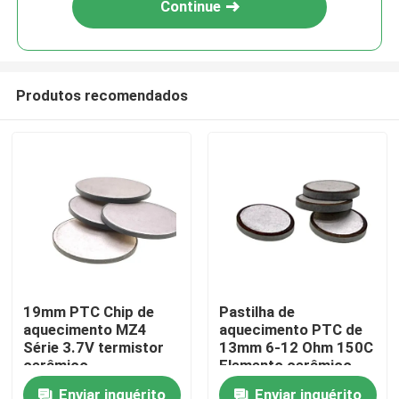
Continue
Produtos recomendados
Para casa
19mm PTC Chip de
Pastilha de
aquecimento MZ4
aquecimento PTC de
Produtos
Série 3.7V termistor
13mm 6-12 Ohm 150C
cerâmico
Elemento cerâmico
vídeos
Enviar inquérito
Enviar inquérito