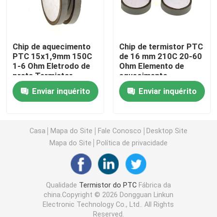
Chip de aquecimento PTC
Chip de aquecimento
Chip de termistor PTC
PTC 15x1,9mm 150C
de 16 mm 210C 20-60
Termistor NTC
1-6 Ohm Eletrodo de
Ohm Elemento de
prata Termistor
aquecimento
cerâmico
Termistor de SMD NTC
Enviar inquérito
Enviar inquérito
Termistor NTC de potência
Casa
Mapa do Site
Fale Conosco
Desktop Site
Mapa do Site
Política de privacidade
Sensor de temperatura de NTC
Varistor de óxido metálico
Qualidade
Termistor do PTC
Fábrica da
china.Copyright © 2026 Dongguan Linkun
Electronic Technology Co., Ltd.. All Rights
Varistor SMD
Reserved.