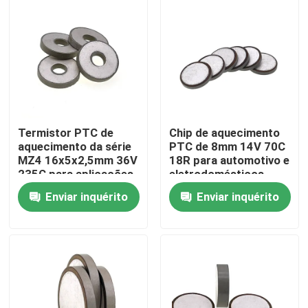
Sobre nós
Visita à fábrica
Controle de qualidade
Termistor PTC de
Chip de aquecimento
aquecimento da série
PTC de 8mm 14V 70C
MZ4 16x5x2,5mm 36V
18R para automotivo e
Contacte-nos
235C para aplicações
eletrodomésticos
automotivas
Enviar inquérito
Enviar inquérito
Notícias
Casos
Termistor do PTC