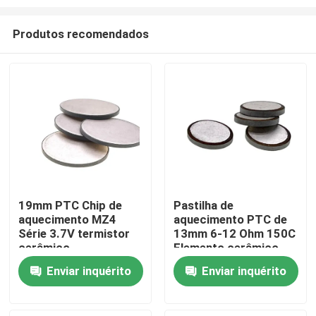
Produtos recomendados
19mm PTC Chip de
Pastilha de
aquecimento MZ4
aquecimento PTC de
Para casa
Série 3.7V termistor
13mm 6-12 Ohm 150C
cerâmico
Elemento cerâmico
Produtos
Enviar inquérito
Enviar inquérito
vídeos