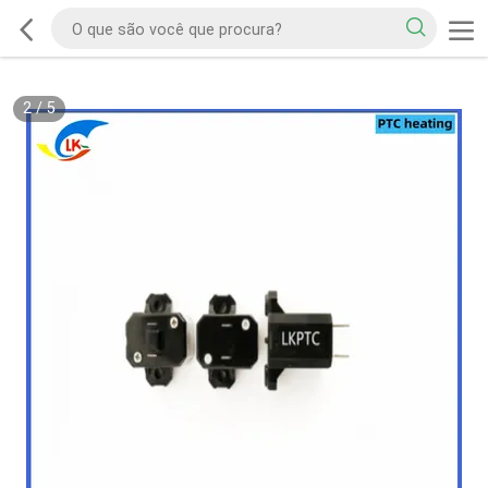
2
/
5