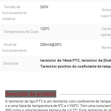
Tensão de
265V
Sobre
funcionamento
supor
máxima:
120°C
Corre
Temperatura de Curie:
operac
Atual de
200mA@20℃
Nome 
funcionamento:
termistor de 14mm PTC
,
termistor de 25o
Destacar:
Termistor positivo do coeficiente de temp
Descrição do produto:
O termistor do tipo PTC é um termistor com coeficiente de temp
s e uma faixa de temperatura de 0°C a +150°C. Tem uma constante
000 ciclos e uma histerese térmica de ± 0,2°C. Este termistor do t