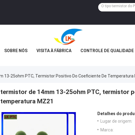
SOBRE NÓS
VISITA À FÁBRICA
CONTROLE DE QUALIDADE
m 13-25ohm PTC, Termistor Positivo Do Coeficiente De Temperatura
termistor de 14mm 13-25ohm PTC, termistor po
temperatura MZ21
Detalhes do produ
Lugar de origem:
Marca: