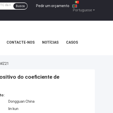
Pedir um orçamento
|
Busca
Portuguese
CONTACTE-NOS
NOTÍCIAS
CASOS
 MZ21
sitivo do coeficiente de
to:
Dongguan China
lin kun