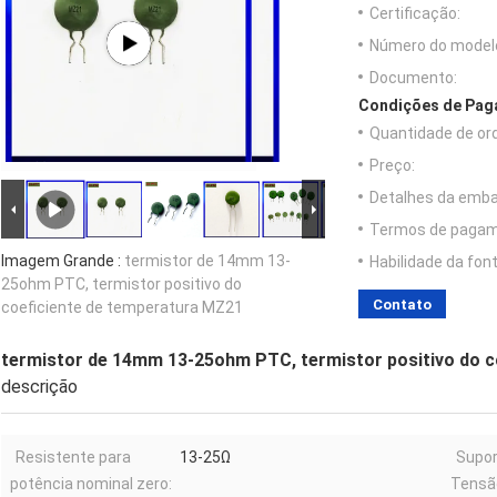
Certificação:
Número do model
Documento:
Condições de Paga
Quantidade de or
Preço:
Detalhes da emb
Termos de pagam
Imagem Grande :
termistor de 14mm 13-
Habilidade da font
25ohm PTC, termistor positivo do
Contato
coeficiente de temperatura MZ21
termistor de 14mm 13-25ohm PTC, termistor positivo do c
descrição
Resistente para
13-25Ω
Supor
potência nominal zero:
Tensã