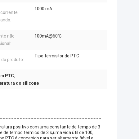
1000 mA
corrente
tando:
nte não
100mA@60℃
ional:
Tipo termistor do PTC
do produto:
hm PTC
,
eratura do silicone
eratura positivo com uma constante de tempo de 3
 de tempo térmico de 3 s,uma vida útil de 100,
ipo PTC é concebido para ser altamente fiável e