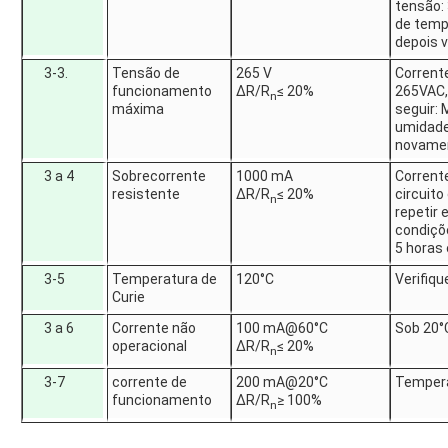
tensão:
de temp
depois v
3-3.
Tensão de
265 V
Corrent
funcionamento
ΔR/R
≤ 20%
265VAC,
n
máxima
seguir:
umidade
novamen
3 a 4
Sobrecorrente
1000 mA
Corrent
resistente
ΔR/R
≤ 20%
circuito
n
repetir
condiçõ
5 horas 
3-5
Temperatura de
120°C
Verifiq
Curie
3 a 6
Corrente não
100 mA@60°C
Sob 20°C
operacional
ΔR/R
≤ 20%
n
3-7
corrente de
200 mA@20°C
Temperat
funcionamento
ΔR/R
≥ 100%
n