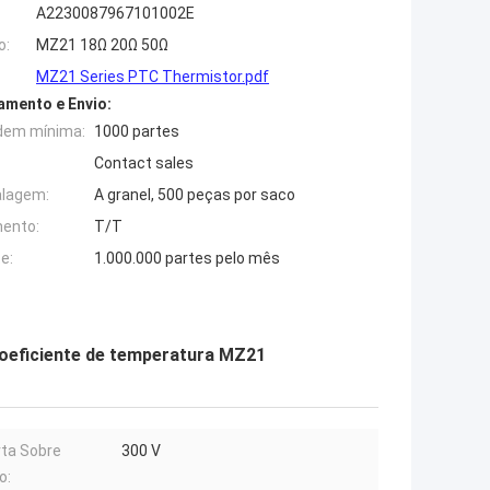
A2230087967101002E
o:
MZ21 18Ω 20Ω 50Ω
MZ21 Series PTC Thermistor.pdf
mento e Envio:
dem mínima:
1000 partes
Contact sales
alagem:
A granel, 500 peças por saco
ento:
T/T
e:
1.000.000 partes pelo mês
oeficiente de temperatura MZ21
ta Sobre
300 V
o: