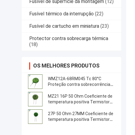
Fusível de superfície da montagem
(12)
Fusível térmico da interrupção
(22)
Fusível de cartucho em miniatura
(23)
Protector contra sobrecarga térmica
(18)
OS MELHORES PRODUTOS
WMZ12A-68RM045 Tc 80°C
Proteção contra sobrecorrência
PTC Thermistor
MZ21 16P 50 Ohm Coeficiente de
temperatura positiva Termistor
18MM Resistência do termistor
PTC
27P 50 Ohm 27MM Coeficiente de
temperatura positiva Termistor
PTC Termistor para servidores,
inversores, fontes de alimentação