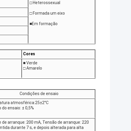
□ Heterossexual
□ Formada um eixo
■Em formação
Cores
■ Verde
□ Amarelo
Condições de ensaio
tura atmosférica:25±2°C
 do ensaio: ± 0,5%
e de arranque: 200 mA, Tensão de arranque: 220
tida durante 7 s, e depois alterada para alta