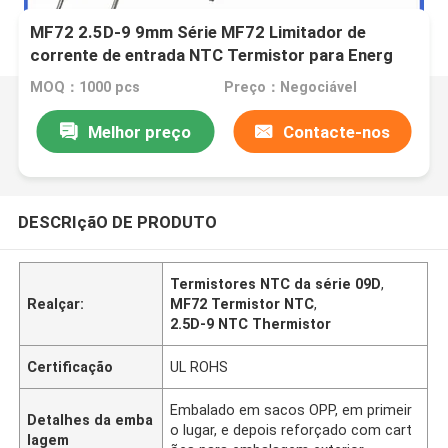
MF72 2.5D-9 9mm Série MF72 Limitador de
corrente de entrada NTC Termistor para Energ
2.5D-9
MOQ：1000 pcs
Preço：Negociável
Melhor preço
Contacte-nos
DESCRIçãO DE PRODUTO
Termistores NTC da série 09D
,
Realçar:
MF72 Termistor NTC
,
2.5D-9 NTC Thermistor
Certificação
UL ROHS
Embalado em sacos OPP, em primeir
Detalhes da emba
o lugar, e depois reforçado com cart
lagem