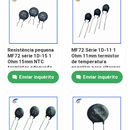
Sobre nós
Visita à fábrica
Resistência pequena
MF72 Série 1D-11 1
Controle de qualidade
MF72 série 1D-15 1
Ohm 11mm termistor
Ohm 15mm NTC
de temperatura
termistor adequado
negativa para alternar
Contacte-nos
para alternar
fontes de alimentação
Enviar inquérito
Enviar inquérito
adaptador de energia
Notícias
Casos
Termistor do PTC