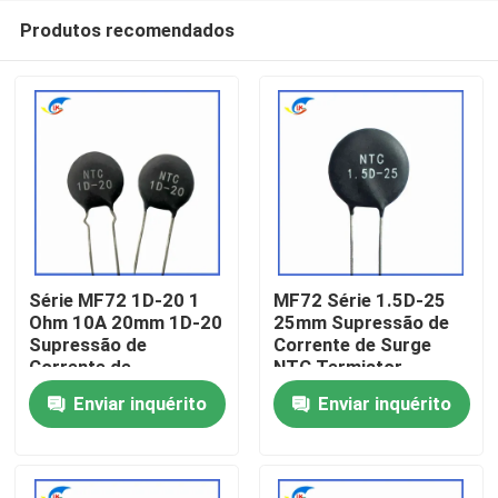
Produtos recomendados
Série MF72 1D-20 1
MF72 Série 1.5D-25
Ohm 10A 20mm 1D-20
25mm Supressão de
Supressão de
Corrente de Surge
Para casa
Corrente de
NTC Termistor
Superposição NTC
Adequado para Troca
Enviar inquérito
Enviar inquérito
Termistor adequado
de Fornecimento de
Produtos
para suprimento de
Energia Amplificador
energia de alta
de Áudio
potência
vídeos