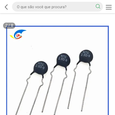
2
/
8