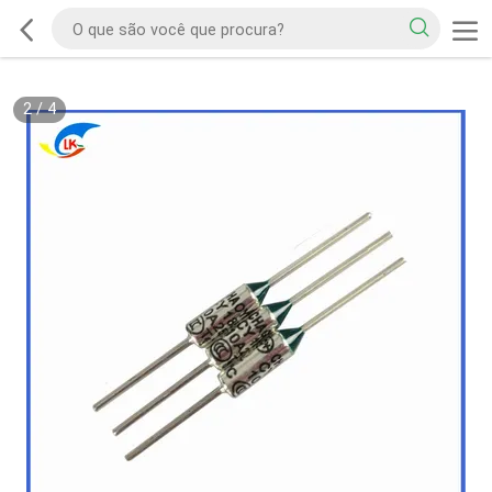
2
/
4