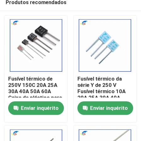
Produtos recomendados
Fusível térmico de
Fusível térmico da
250V 150C 20A 25A
série Y de 250 V
30A 40A 50A 60A
Fusível térmico 10A
Caixa de plástico para
20A 25A 30A 40A
Para casa
longa duração
100°C
Enviar inquérito
Enviar inquérito
Produtos
vídeos