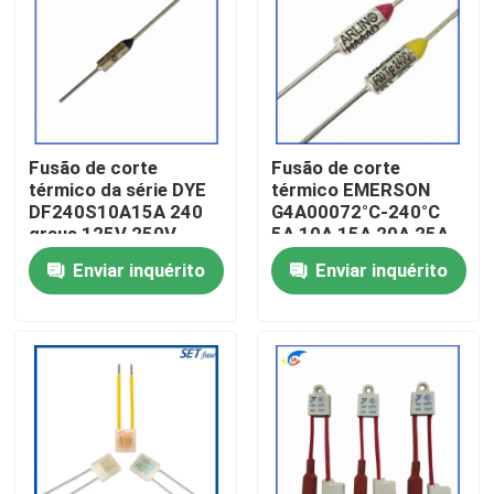
Sobre nós
Visita à fábrica
Fusão de corte
Fusão de corte
térmico da série DYE
térmico EMERSON
Controle de qualidade
DF240S10A15A 240
G4A00072°C-240°C
graus 125V 250V
5A 10A 15A 20A 25A
250V
Enviar inquérito
Enviar inquérito
Contacte-nos
Notícias
Casos
Termistor do PTC