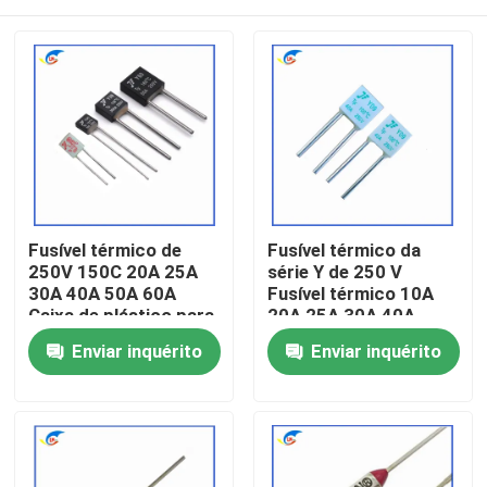
Fusível térmico de
Fusível térmico da
250V 150C 20A 25A
série Y de 250 V
30A 40A 50A 60A
Fusível térmico 10A
Caixa de plástico para
20A 25A 30A 40A
longa duração
100°C
Para casa
Enviar inquérito
Enviar inquérito
Produtos
vídeos