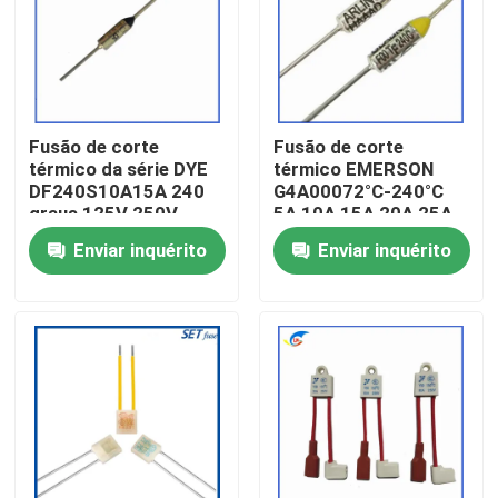
Sobre nós
Visita à fábrica
Fusão de corte
Fusão de corte
térmico da série DYE
térmico EMERSON
DF240S10A15A 240
G4A00072°C-240°C
Controle de qualidade
graus 125V 250V
5A 10A 15A 20A 25A
250V
Enviar inquérito
Enviar inquérito
Contacte-nos
Notícias
Casos
Termistor do PTC