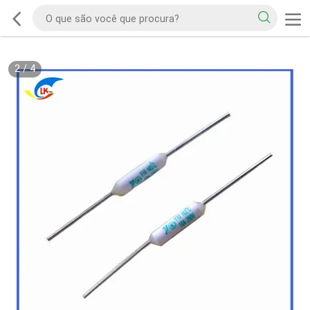
2
/
4