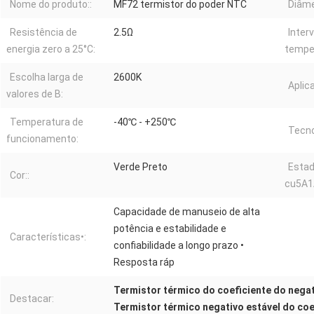
Nome do produto::
MF72 termistor do poder NTC
Diâme
Resistência de
2.5Ω
Inter
energia zero a 25°C:
tempe
Escolha larga de
2600K
Aplic
valores de B:
Temperatura de
-40℃ - +250℃
Tecno
funcionamento:
Verde Preto
Estad
Cor::
cu5A1
Capacidade de manuseio de alta
potência e estabilidade e
Características•:
confiabilidade a longo prazo •
Resposta ráp
Termistor térmico do coeficiente do nega
Destacar:
Termistor térmico negativo estável do coe