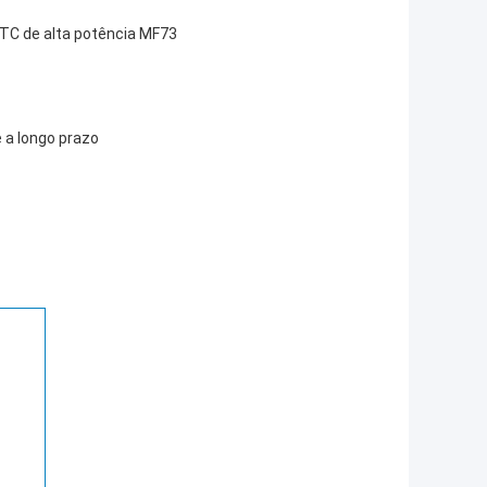
NTC de alta potência MF73
e a longo prazo