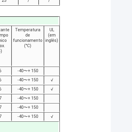
25
/
/
tante
Temperatura
UL
empo
de
(em
mico
funcionamento
inglês)
ox.
(°C)
S)
6
-40〜+ 150
6
-40〜+ 150
√
6
-40〜+ 150
√
7
-40〜+ 150
7
-40〜+ 150
7
-40〜+ 150
√