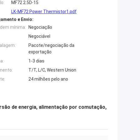
o:
MF72 2.5D-15
LK-MF72 Power Thermistor1.pdf
amento e Envio:
rdem mínima:
Negociação
Negociável
alagem:
Pacote/negociação da
exportação
a:
1-3 dias
mento:
T/T, L/C, Western Union
te:
24 milhões pelo ano
são de energia, alimentação por comutação,