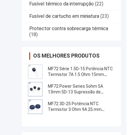
Fusível térmico da interrupção
(22)
Fusível de cartucho em miniatura
(23)
Protector contra sobrecarga térmica
(18)
OS MELHORES PRODUTOS
MF72 Série 1.5D-15 Potência NTC
Termistor 7A 1.5 Ohm 15mm
Adequado para Troca de
Fornecimento de Energia
MF72 Power Series 5ohm 5A
13mm 5D-13 Supressão de
Corrente de Sobrecarga NTC
Termistor Para Equipamento de
MF72 3D-25 Potência NTC
Fornecimento de Energia
Termistor 3 Ohm 9A 25 mm
Adequado para supressão de
corrente de surto de alta potência