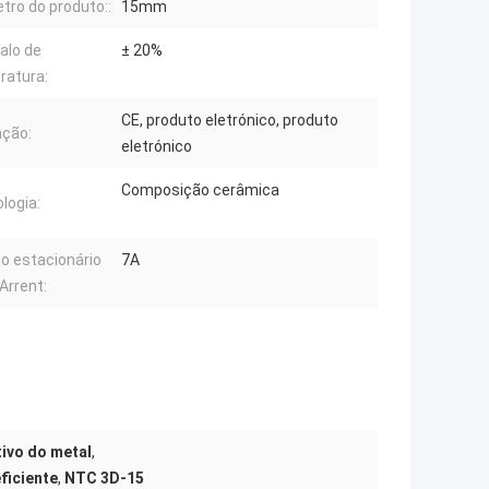
tro do produto::
15mm
valo de
± 20%
ratura:
CE, produto eletrónico, produto
ação:
eletrónico
Composição cerâmica
logia:
o estacionário
7A
Arrent:
tivo do metal
,
ficiente
,
NTC 3D-15