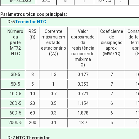
MF72□D25
27.5
8
1
10 / 7.5
/
Parâmetros técnicos principais:
D-5
Termistor NTC
Número
R25
Corrente
Valor
Coeficiente
Cons
da
(Ω)
máxima em
aproximado
de
de t
parte
estado
da
dissipação
tér
MF72
estacionário
resistência
aprox.
apr
NTC
((A))
na corrente
(MW /°C)
(
máxima
Ω)
3D-5
3
1.3
0.177
7
1
5D-5
5
1
0.353
7
1
10D-5
10
0.7
0.771
7
1
20D-5
20
0.5
1.154
6
1
60D-5
60
0.3
1.878
6
1
200D-5
200
0.1
18.7
5
1
D-7 NTC Thermistor