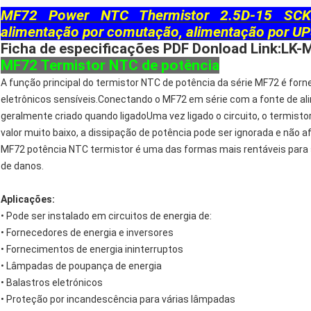
MF72 Power NTC Thermistor 2.5D-15 SCK2
alimentação por comutação, alimentação por U
Ficha de especificações PDF Donload Link:
LK-M
MF72 Termistor NTC de potência
A função principal do termistor NTC de potência da série MF72 é for
eletrônicos sensíveis.Conectando o MF72 em série com a fonte de ali
geralmente criado quando ligadoUma vez ligado o circuito, o termis
valor muito baixo, a dissipação de potência pode ser ignorada e não
MF72 potência NTC termistor é uma das formas mais rentáveis para su
de danos.
Aplicações:
• Pode ser instalado em circuitos de energia de:
• Fornecedores de energia e inversores
• Fornecimentos de energia ininterruptos
• Lâmpadas de poupança de energia
• Balastros eletrónicos
• Proteção por incandescência para várias lâmpadas