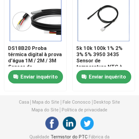
Chip de aquecimento PTC
Termistor NTC
DS18B20 Proba
5k 10k 100k 1% 2%
térmica digital à prova
3% 5% 3950 3435
Termistor de SMD NTC
d'água 1M / 2M / 3M
Sensor de
Sensor de
temperatura NTC à
temperatura com
prova d'água
Termistor NTC de potência
Enviar inquérito
Enviar inquérito
XH2.54mm-3P Para
medições de várias
temperaturas
Sensor de temperatura de NTC
Casa
Mapa do Site
Fale Conosco
Desktop Site
Mapa do Site
Política de privacidade
Varistor de óxido metálico
Varistor SMD
Qualidade
Termistor do PTC
Fábrica da