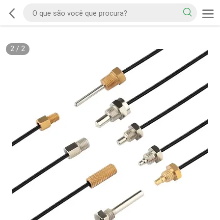
2
/
2