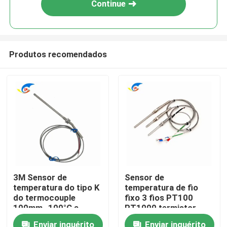
Continue
Produtos recomendados
Para casa
3M Sensor de
Sensor de
temperatura do tipo K
temperatura de fio
Produtos
do termocouple
fixo 3 fios PT100
100mm -100°C a
PT1000 termistor
1250°C Intervalo
para medição precisa
vídeos
Enviar inquérito
Enviar inquérito